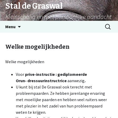
Stal de Graswal
Kleinschalig en met persoonlijke aandacht
Spring
Zoeken
Menu
naar
naar:
inhoud
Welke mogelijkheden
Welke mogelijkheden
Voor
prive-instructie : gediplomeerde
Orun-
dressuurinstructrice
aanwezig
.
U kunt bij stal De Graswal ook terecht met
probleempaarden. Ze hebben jarenlange ervaring
met moeilijke paarden en hebben veel ruiters weer
met plezier in het zadel van hun probleempaard
weten te krijgen.